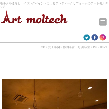
モルタル造形とエイジングペイントによるアンティークリフォームのアートモルテ
ック
TOP
>
施工事例
>
静岡県吉田町 美容室
>
IMG_0079