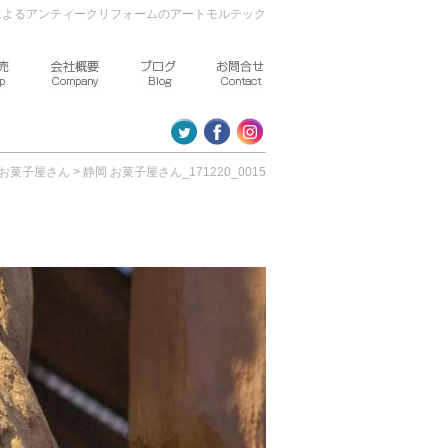
によるアンティークリフォームのアートモルテック
まで ～Work Flow～
商品販売 ～Shop～
会社概要 ～Company～
ブログ ～Blog～
お問合せ ～Contact～
 お菓子屋さん
>
静岡 お菓子屋さん_171220_0015