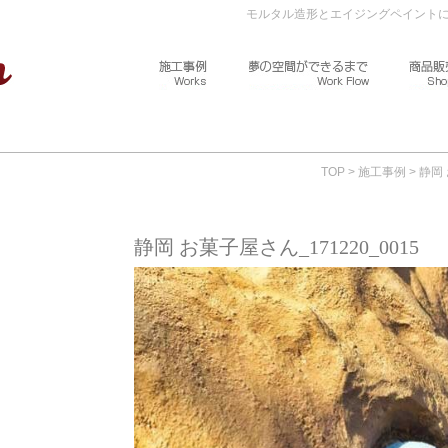
モルタル造形とエイジングペイント
施工事例 ～Works～
夢の空間ができる
TOP
>
施工事例
>
静岡
静岡 お菓子屋さん_171220_0015